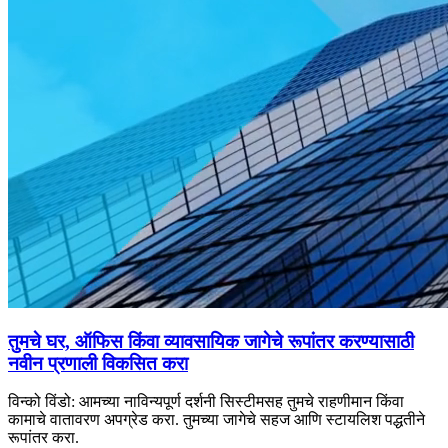
तुमचे घर, ऑफिस किंवा व्यावसायिक जागेचे रूपांतर करण्यासाठी
नवीन प्रणाली विकसित करा
विन्को विंडो: आमच्या नाविन्यपूर्ण दर्शनी सिस्टीमसह तुमचे राहणीमान किंवा
कामाचे वातावरण अपग्रेड करा. तुमच्या जागेचे सहज आणि स्टायलिश पद्धतीने
रूपांतर करा.