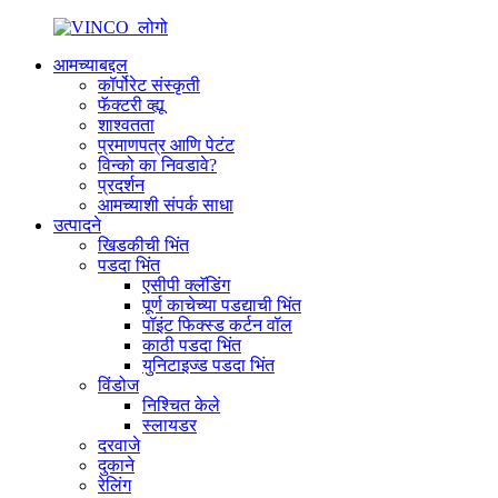
आमच्याबद्दल
कॉर्पोरेट संस्कृती
फॅक्टरी व्ह्यू
शाश्वतता
प्रमाणपत्र आणि पेटंट
विन्को का निवडावे?
प्रदर्शन
आमच्याशी संपर्क साधा
उत्पादने
खिडकीची भिंत
पडदा भिंत
एसीपी क्लॅडिंग
पूर्ण काचेच्या पडद्याची भिंत
पॉइंट फिक्स्ड कर्टन वॉल
काठी पडदा भिंत
युनिटाइज्ड पडदा भिंत
विंडोज
निश्चित केले
स्लायडर
दरवाजे
दुकाने
रेलिंग