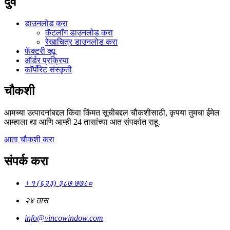
दुवे
डाउनलोड करा
कॅटलॉग डाउनलोड करा
रेखाचित्र डाउनलोड करा
फॅक्टरी व्ह्यू
ऑर्डर प्रक्रिया
कॉर्पोरेट संस्कृती
चौकशी
आमच्या उत्पादनांबद्दल किंवा किंमत सूचीबद्दल चौकशीसाठी, कृपया तुमचा ईमेल
आम्हाला द्या आणि आम्ही 24 तासांच्या आत संपर्कात राहू.
आता चौकशी करा
संपर्क करा
+१ (६२३) ३८७ ७७८०
२४ तास
info@vincowindow.com