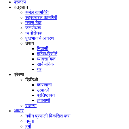
प्रकल्प
तंत्रज्ञान
थर्मल कामगिरी
स्ट्रक्चरल कामगिरी
ग्लास टेक
जलरोधक
ध्वनीरोधक
पृष्ठभागाचे आवरण
उपाय
निवासी
हॉटेल/रिसॉर्ट
व्यावसायिक
सार्वजनिक
घर
प्रेरणा
व्हिडिओ
कारखाना
उत्पादने
प्रतिष्ठापन
तपासणी
बातम्या
आधार
नवीन प्रणाली विकसित करा
नमुना
हमी