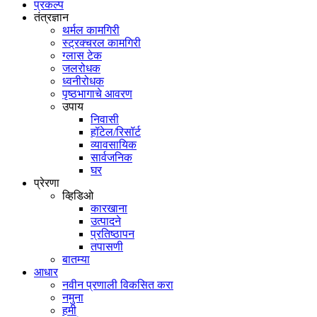
प्रकल्प
तंत्रज्ञान
थर्मल कामगिरी
स्ट्रक्चरल कामगिरी
ग्लास टेक
जलरोधक
ध्वनीरोधक
पृष्ठभागाचे आवरण
उपाय
निवासी
हॉटेल/रिसॉर्ट
व्यावसायिक
सार्वजनिक
घर
प्रेरणा
व्हिडिओ
कारखाना
उत्पादने
प्रतिष्ठापन
तपासणी
बातम्या
आधार
नवीन प्रणाली विकसित करा
नमुना
हमी