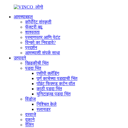
आमच्याबद्दल
कॉर्पोरेट संस्कृती
फॅक्टरी व्ह्यू
शाश्वतता
प्रमाणपत्र आणि पेटंट
विन्को का निवडावे?
प्रदर्शन
आमच्याशी संपर्क साधा
उत्पादने
खिडकीची भिंत
पडदा भिंत
एसीपी क्लॅडिंग
पूर्ण काचेच्या पडद्याची भिंत
पॉइंट फिक्स्ड कर्टन वॉल
काठी पडदा भिंत
युनिटाइज्ड पडदा भिंत
विंडोज
निश्चित केले
स्लायडर
दरवाजे
दुकाने
रेलिंग