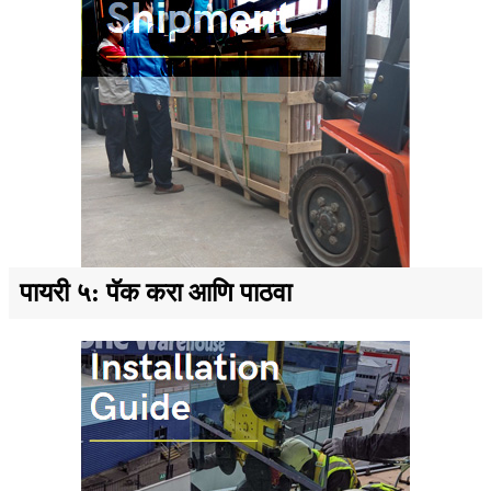
पायरी ५: पॅक करा आणि पाठवा