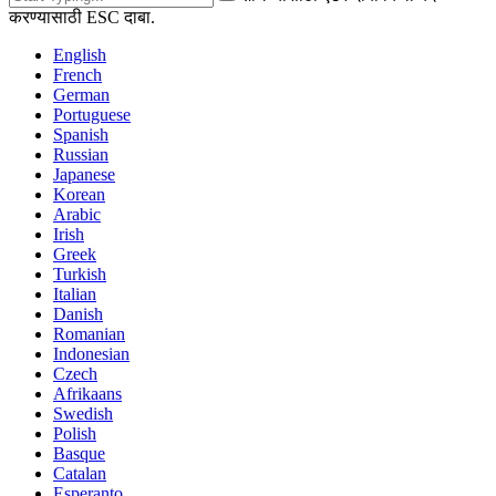
करण्यासाठी ESC दाबा.
English
French
German
Portuguese
Spanish
Russian
Japanese
Korean
Arabic
Irish
Greek
Turkish
Italian
Danish
Romanian
Indonesian
Czech
Afrikaans
Swedish
Polish
Basque
Catalan
Esperanto