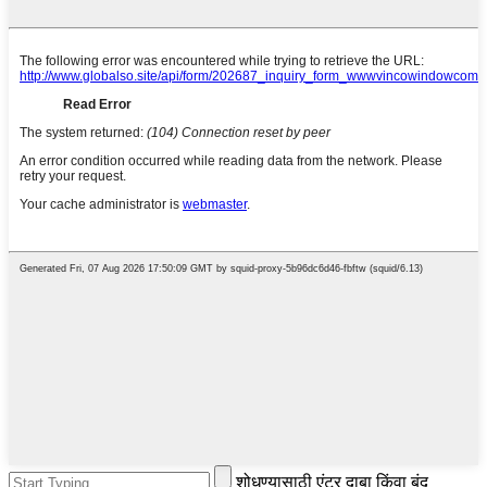
शोधण्यासाठी एंटर दाबा किंवा बंद