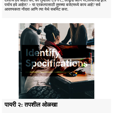
दरवाजे हवे आहेत का, की तुम्हाला UPVC, लाकूड आणि स्टीलसारखे इतर
पर्याय हवे आहेत? > या प्रकल्पासाठी तुमच्या बजेटमध्ये काय आहे? सर्व
आवश्यकता नोंदवा आणि त्या येथे सबमिट करा.
पायरी २: तपशील ओळखा