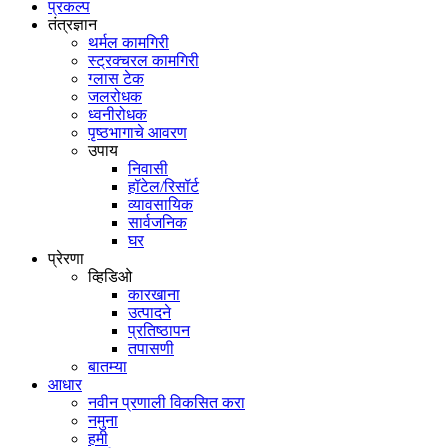
प्रकल्प
तंत्रज्ञान
थर्मल कामगिरी
स्ट्रक्चरल कामगिरी
ग्लास टेक
जलरोधक
ध्वनीरोधक
पृष्ठभागाचे आवरण
उपाय
निवासी
हॉटेल/रिसॉर्ट
व्यावसायिक
सार्वजनिक
घर
प्रेरणा
व्हिडिओ
कारखाना
उत्पादने
प्रतिष्ठापन
तपासणी
बातम्या
आधार
नवीन प्रणाली विकसित करा
नमुना
हमी