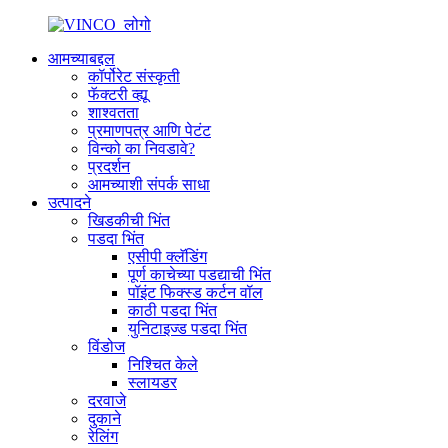
आमच्याबद्दल
कॉर्पोरेट संस्कृती
फॅक्टरी व्ह्यू
शाश्वतता
प्रमाणपत्र आणि पेटंट
विन्को का निवडावे?
प्रदर्शन
आमच्याशी संपर्क साधा
उत्पादने
खिडकीची भिंत
पडदा भिंत
एसीपी क्लॅडिंग
पूर्ण काचेच्या पडद्याची भिंत
पॉइंट फिक्स्ड कर्टन वॉल
काठी पडदा भिंत
युनिटाइज्ड पडदा भिंत
विंडोज
निश्चित केले
स्लायडर
दरवाजे
दुकाने
रेलिंग