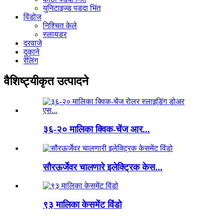
युनिटाइज्ड पडदा भिंत
विंडोज
निश्चित केले
स्लायडर
दरवाजे
दुकाने
रेलिंग
वैशिष्ट्यीकृत उत्पादने
३६-२० मालिका क्विक-चेंज आर...
सौरऊर्जेवर चालणारे इलेक्ट्रिक केस...
९३ मालिका केसमेंट विंडो