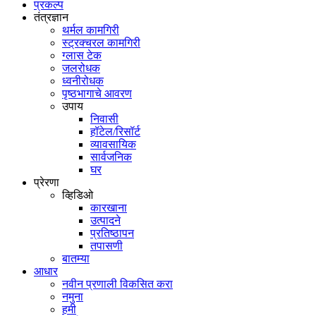
प्रकल्प
तंत्रज्ञान
थर्मल कामगिरी
स्ट्रक्चरल कामगिरी
ग्लास टेक
जलरोधक
ध्वनीरोधक
पृष्ठभागाचे आवरण
उपाय
निवासी
हॉटेल/रिसॉर्ट
व्यावसायिक
सार्वजनिक
घर
प्रेरणा
व्हिडिओ
कारखाना
उत्पादने
प्रतिष्ठापन
तपासणी
बातम्या
आधार
नवीन प्रणाली विकसित करा
नमुना
हमी