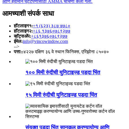
आमच्याशी संपर्क साधा
हॉटलाइन१:
+१ (६२३) ३८७ ७७८०
हॉटलाइन२:
+८६ १३७६०७८९२७७
व्हॉट्सअ‍ॅप:
+८६१३७६०७८९२७७
ईमेल:
info@vincowindow.com
-->
पत्ता::
४२२७ दक्षिण ३६ वे स्थान फिनिक्स, एरिझोना ८५०४०
१०० मिमी रुंदीची युनिटाइज्ड पडदा भिंत
९५ मिमी रुंदीची युनिटाइज्ड पडदा भिंत
संयुक्त पडदा भिंत सानुकूल करण्यायोग्य आणि