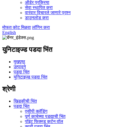
ऑर्डर प्रक्रिया
सेवा स्थापित करा
वारंवार विचारले जाणारे प्रश्न
डाउनलोड करा
मोफत कोट मिळवा
लॉगिन करा
English
युनिटाइज्ड पडदा भिंत
मुखपृष्ठ
उत्पादने
पडदा भिंत
युनिटाइज्ड पडदा भिंत
श्रेणी
खिडकीची भिंत
पडदा भिंत
एसीपी क्लॅडिंग
पूर्ण काचेच्या पडद्याची भिंत
पॉइंट फिक्स्ड कर्टन वॉल
काठी पडदा भिंत