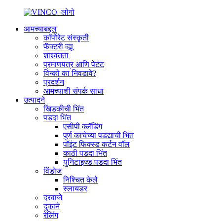
आमच्याबद्दल
कॉर्पोरेट संस्कृती
फॅक्टरी व्ह्यू
शाश्वतता
प्रमाणपत्र आणि पेटंट
विन्को का निवडावे?
प्रदर्शन
आमच्याशी संपर्क साधा
उत्पादने
खिडकीची भिंत
पडदा भिंत
एसीपी क्लॅडिंग
पूर्ण काचेच्या पडद्याची भिंत
पॉइंट फिक्स्ड कर्टन वॉल
काठी पडदा भिंत
युनिटाइज्ड पडदा भिंत
विंडोज
निश्चित केले
स्लायडर
दरवाजे
दुकाने
रेलिंग