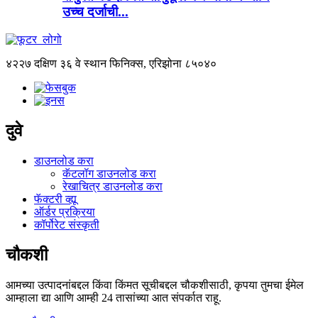
उच्च दर्जाची...
४२२७ दक्षिण ३६ वे स्थान फिनिक्स, एरिझोना ८५०४०
दुवे
डाउनलोड करा
कॅटलॉग डाउनलोड करा
रेखाचित्र डाउनलोड करा
फॅक्टरी व्ह्यू
ऑर्डर प्रक्रिया
कॉर्पोरेट संस्कृती
चौकशी
आमच्या उत्पादनांबद्दल किंवा किंमत सूचीबद्दल चौकशीसाठी, कृपया तुमचा ईमेल
आम्हाला द्या आणि आम्ही 24 तासांच्या आत संपर्कात राहू.